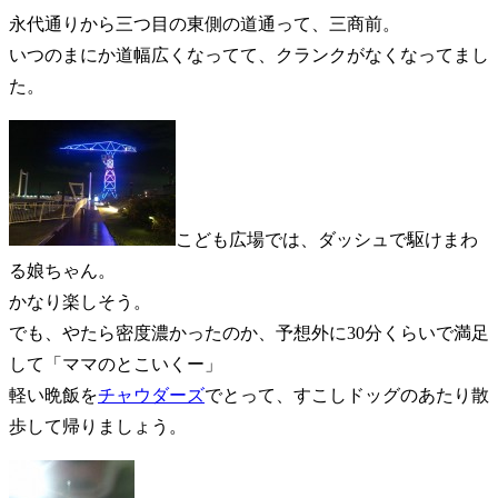
永代通りから三つ目の東側の道通って、三商前。
いつのまにか道幅広くなってて、クランクがなくなってまし
た。
こども広場では、ダッシュで駆けまわ
る娘ちゃん。
かなり楽しそう。
でも、やたら密度濃かったのか、予想外に30分くらいで満足
して「ママのとこいくー」
軽い晩飯を
チャウダーズ
でとって、すこしドッグのあたり散
歩して帰りましょう。