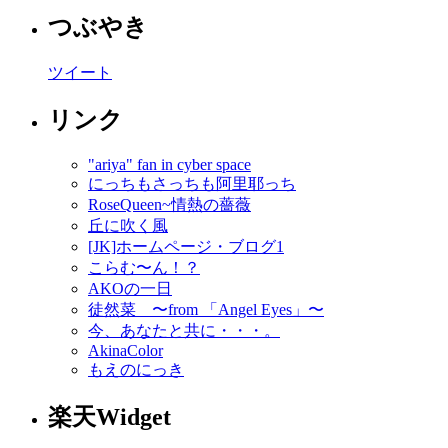
つぶやき
ツイート
リンク
"ariya" fan in cyber space
にっちもさっちも阿里耶っち
RoseQueen~情熱の薔薇
丘に吹く風
[JK]ホームページ・ブログ1
こらむ〜ん！？
AKOの一日
徒然菜 〜from 「Angel Eyes」〜
今、あなたと共に・・・。
AkinaColor
もえのにっき
楽天Widget