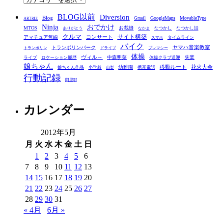
テ
BLOG以前
Diversion
ゴ
Blog
GoogleMaps
MovableType
Gmail
ARTRIZ
Ninja
おでかけ
MTOS
お裁縫
リ
なつかし
なつかし話
ありがとう
なかま
クルマ
コンサート
サイト構築
アマチュア無線
タイムライン
スマホ
ー
バイク
ヤマハ音楽教室
トランポリンパーク
トランポリン
ドライブ
プレマシー
体操
ヴィル～
中森明菜
失業
ライブ
ロケーション履歴
体操クラブ送迎
娘ちゃん
移動ルート
花火大会
幼稚園
娘ちゃん作品
小学校
携帯電話
山梨
行動記録
阿里耶
カレンダー
2012年5月
月
火
水
木
金
土
日
1
2
3
4
5
6
7
8
9
10
11
12
13
14
15
16
17
18
19
20
21
22
23
24
25
26
27
28
29
30
31
« 4月
6月 »