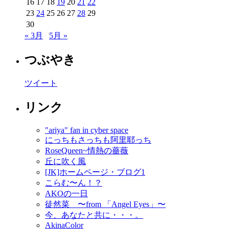
16
17
18
19
20
21
22
23
24
25
26
27
28
29
30
« 3月
5月 »
つぶやき
ツイート
リンク
"ariya" fan in cyber space
にっちもさっちも阿里耶っち
RoseQueen~情熱の薔薇
丘に吹く風
[JK]ホームページ・ブログ1
こらむ〜ん！？
AKOの一日
徒然菜 〜from 「Angel Eyes」〜
今、あなたと共に・・・。
AkinaColor