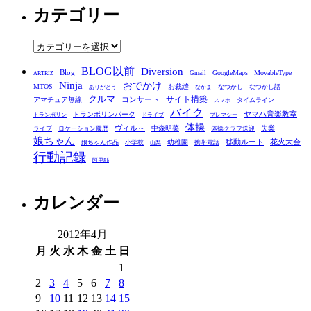
カテゴリー
カ
イ
ブ
カ
テ
BLOG以前
Diversion
ゴ
Blog
GoogleMaps
MovableType
Gmail
ARTRIZ
Ninja
おでかけ
MTOS
お裁縫
リ
なつかし
なつかし話
ありがとう
なかま
クルマ
コンサート
サイト構築
アマチュア無線
タイムライン
スマホ
ー
バイク
ヤマハ音楽教室
トランポリンパーク
トランポリン
ドライブ
プレマシー
体操
ヴィル～
中森明菜
失業
ライブ
ロケーション履歴
体操クラブ送迎
娘ちゃん
移動ルート
花火大会
幼稚園
娘ちゃん作品
小学校
携帯電話
山梨
行動記録
阿里耶
カレンダー
2012年4月
月
火
水
木
金
土
日
1
2
3
4
5
6
7
8
9
10
11
12
13
14
15