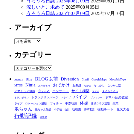
うろうろ日誌 2025年08月09日
2025年08月11日
涼しいとこ求めて
2025年08月05日
うろうろ日誌 2025年07月09日
2025年07月10日
アーカイブ
ア
ー
カテゴリー
カ
イ
ブ
カ
テ
BLOG以前
Diversion
ゴ
Blog
GoogleMaps
MovableType
Gmail
ARTRIZ
Ninja
おでかけ
MTOS
お裁縫
リ
なつかし
なつかし話
ありがとう
なかま
クルマ
コンサート
サイト構築
アマチュア無線
タイムライン
スマホ
ー
バイク
ヤマハ音楽教室
トランポリンパーク
トランポリン
ドライブ
プレマシー
体操
ヴィル～
中森明菜
失業
ライブ
ロケーション履歴
体操クラブ送迎
娘ちゃん
移動ルート
花火大会
幼稚園
娘ちゃん作品
小学校
携帯電話
山梨
行動記録
阿里耶