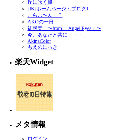
丘に吹く風
[JK]ホームページ・ブログ1
こらむ〜ん！？
AKOの一日
徒然菜 〜from 「Angel Eyes」〜
今、あなたと共に・・・。
AkinaColor
もえのにっき
楽天Widget
メタ情報
ログイン