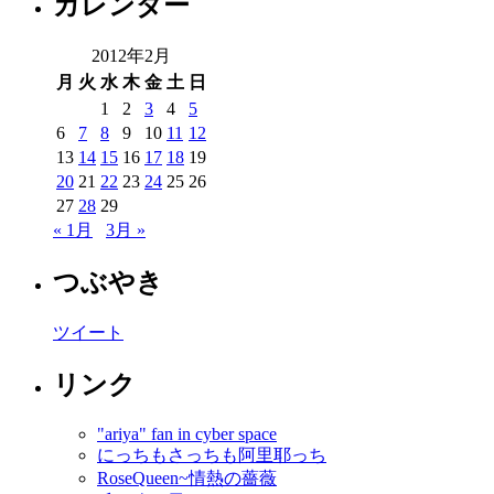
カレンダー
2012年2月
月
火
水
木
金
土
日
1
2
3
4
5
6
7
8
9
10
11
12
13
14
15
16
17
18
19
20
21
22
23
24
25
26
27
28
29
« 1月
3月 »
つぶやき
ツイート
リンク
"ariya" fan in cyber space
にっちもさっちも阿里耶っち
RoseQueen~情熱の薔薇