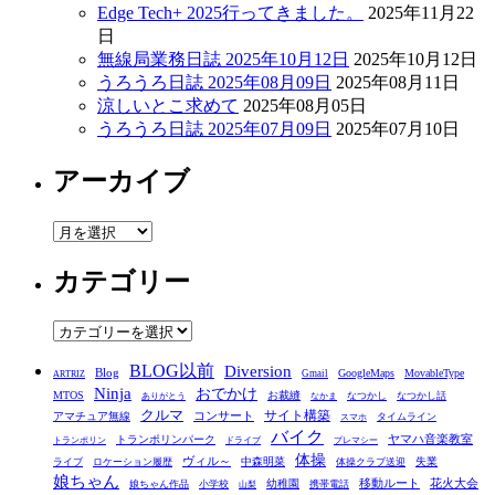
Edge Tech+ 2025行ってきました。
2025年11月22
日
無線局業務日誌 2025年10月12日
2025年10月12日
うろうろ日誌 2025年08月09日
2025年08月11日
涼しいとこ求めて
2025年08月05日
うろうろ日誌 2025年07月09日
2025年07月10日
アーカイブ
ア
ー
カテゴリー
カ
イ
ブ
カ
テ
BLOG以前
Diversion
ゴ
Blog
GoogleMaps
MovableType
Gmail
ARTRIZ
Ninja
おでかけ
MTOS
お裁縫
リ
なつかし
なつかし話
ありがとう
なかま
クルマ
コンサート
サイト構築
アマチュア無線
タイムライン
スマホ
ー
バイク
ヤマハ音楽教室
トランポリンパーク
トランポリン
ドライブ
プレマシー
体操
ヴィル～
中森明菜
失業
ライブ
ロケーション履歴
体操クラブ送迎
娘ちゃん
移動ルート
花火大会
幼稚園
娘ちゃん作品
小学校
携帯電話
山梨