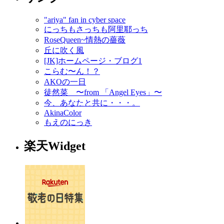
"ariya" fan in cyber space
にっちもさっちも阿里耶っち
RoseQueen~情熱の薔薇
丘に吹く風
[JK]ホームページ・ブログ1
こらむ〜ん！？
AKOの一日
徒然菜 〜from 「Angel Eyes」〜
今、あなたと共に・・・。
AkinaColor
もえのにっき
楽天Widget