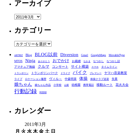
アーカイブ
ア
ー
カテゴリー
カ
イ
ブ
カ
テ
BLOG以前
Diversion
ゴ
Blog
GoogleMaps
MovableType
Gmail
ARTRIZ
Ninja
おでかけ
MTOS
お裁縫
リ
なつかし
なつかし話
ありがとう
なかま
クルマ
コンサート
サイト構築
アマチュア無線
タイムライン
スマホ
ー
バイク
ヤマハ音楽教室
トランポリンパーク
トランポリン
ドライブ
プレマシー
体操
ヴィル～
中森明菜
失業
ライブ
ロケーション履歴
体操クラブ送迎
娘ちゃん
移動ルート
花火大会
幼稚園
娘ちゃん作品
小学校
携帯電話
山梨
行動記録
阿里耶
カレンダー
2011年3月
月
火
水
木
金
土
日