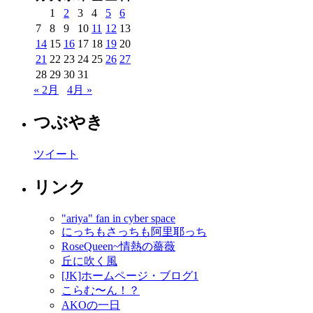
1
2
3
4
5
6
7
8
9
10
11
12
13
14
15
16
17
18
19
20
21
22
23
24
25
26
27
28
29
30
31
« 2月
4月 »
つぶやき
ツイート
リンク
"ariya" fan in cyber space
にっちもさっちも阿里耶っち
RoseQueen~情熱の薔薇
丘に吹く風
[JK]ホームページ・ブログ1
こらむ〜ん！？
AKOの一日