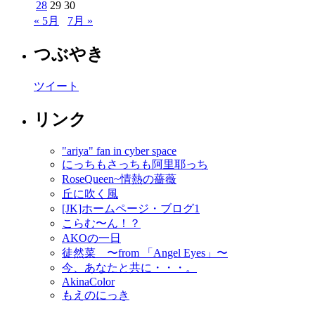
28
29
30
« 5月
7月 »
つぶやき
ツイート
リンク
"ariya" fan in cyber space
にっちもさっちも阿里耶っち
RoseQueen~情熱の薔薇
丘に吹く風
[JK]ホームページ・ブログ1
こらむ〜ん！？
AKOの一日
徒然菜 〜from 「Angel Eyes」〜
今、あなたと共に・・・。
AkinaColor
もえのにっき