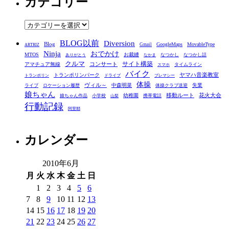
カテゴリー
イ
ブ
カ
テ
BLOG以前
Diversion
ゴ
Blog
GoogleMaps
MovableType
Gmail
ARTRIZ
Ninja
おでかけ
MTOS
お裁縫
リ
なつかし
なつかし話
ありがとう
なかま
クルマ
コンサート
サイト構築
アマチュア無線
タイムライン
スマホ
ー
バイク
ヤマハ音楽教室
トランポリンパーク
トランポリン
ドライブ
プレマシー
体操
ヴィル～
中森明菜
失業
ライブ
ロケーション履歴
体操クラブ送迎
娘ちゃん
移動ルート
花火大会
幼稚園
娘ちゃん作品
小学校
携帯電話
山梨
行動記録
阿里耶
カレンダー
2010年6月
月
火
水
木
金
土
日
1
2
3
4
5
6
7
8
9
10
11
12
13
14
15
16
17
18
19
20
21
22
23
24
25
26
27