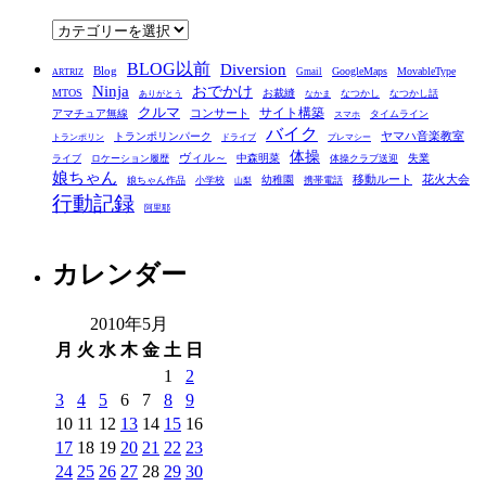
ブ
カ
テ
BLOG以前
Diversion
ゴ
Blog
GoogleMaps
MovableType
Gmail
ARTRIZ
Ninja
おでかけ
MTOS
お裁縫
リ
なつかし
なつかし話
ありがとう
なかま
クルマ
コンサート
サイト構築
アマチュア無線
タイムライン
スマホ
ー
バイク
ヤマハ音楽教室
トランポリンパーク
トランポリン
ドライブ
プレマシー
体操
ヴィル～
中森明菜
失業
ライブ
ロケーション履歴
体操クラブ送迎
娘ちゃん
移動ルート
花火大会
幼稚園
娘ちゃん作品
小学校
携帯電話
山梨
行動記録
阿里耶
カレンダー
2010年5月
月
火
水
木
金
土
日
1
2
3
4
5
6
7
8
9
10
11
12
13
14
15
16
17
18
19
20
21
22
23
24
25
26
27
28
29
30