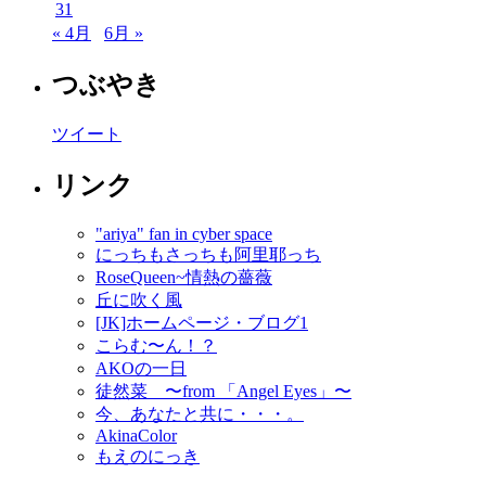
31
« 4月
6月 »
つぶやき
ツイート
リンク
"ariya" fan in cyber space
にっちもさっちも阿里耶っち
RoseQueen~情熱の薔薇
丘に吹く風
[JK]ホームページ・ブログ1
こらむ〜ん！？
AKOの一日
徒然菜 〜from 「Angel Eyes」〜
今、あなたと共に・・・。
AkinaColor
もえのにっき