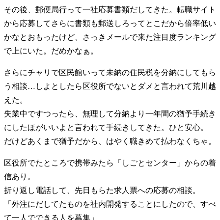
その後、郵便局行って一社応募書類だしてきた。転職サイト
から応募してさらに書類も郵送しろってとこだから倍率低い
かなとおもったけど、さっきメールで来た注目度ランキング
で上にいた。だめかなぁ。
さらにチャリで区民館いって未納の住民税を分納にしてもら
う相談…しよとしたら区役所でないとダメと言われて荒川越
えた。
失業中ですつったら、無理して分納より一年間の猶予手続き
にしたほがいいよと言われて手続きしてきた。ひと安心。
だけどあくまで猶予だから、はやく職きめて払わなくちゃ。
区役所でたところで携帯みたら「しごとセンター」からの着
信あり。
折り返し電話して、先日もらた求人票への応募の相談。
「外注にだしてたものを社内開発することにしたので、すべ
て一人でできる人を募集」