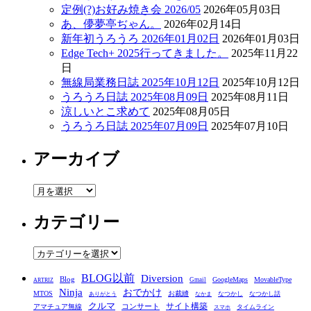
定例(?)お好み焼き会 2026/05
2026年05月03日
あ、儚夢亭ぢゃん。
2026年02月14日
新年初うろうろ 2026年01月02日
2026年01月03日
Edge Tech+ 2025行ってきました。
2025年11月22
日
無線局業務日誌 2025年10月12日
2025年10月12日
うろうろ日誌 2025年08月09日
2025年08月11日
涼しいとこ求めて
2025年08月05日
うろうろ日誌 2025年07月09日
2025年07月10日
アーカイブ
ア
ー
カテゴリー
カ
イ
ブ
カ
テ
BLOG以前
Diversion
ゴ
Blog
GoogleMaps
MovableType
Gmail
ARTRIZ
Ninja
おでかけ
MTOS
お裁縫
リ
なつかし
なつかし話
ありがとう
なかま
クルマ
コンサート
サイト構築
アマチュア無線
タイムライン
スマホ
ー