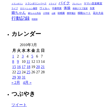
バイク
ヤマハ音楽教室
トランポリンパーク
トランポリン
ドライブ
プレマシー
体操
ヴィル～
中森明菜
失業
ライブ
ロケーション履歴
体操クラブ送迎
娘ちゃん
移動ルート
花火大会
幼稚園
娘ちゃん作品
小学校
携帯電話
山梨
行動記録
阿里耶
カレンダー
2010年3月
月
火
水
木
金
土
日
1
2
3
4
5
6
7
8
9
10
11
12
13
14
15
16
17
18
19
20
21
22
23
24
25
26
27
28
29
30
31
« 2月
4月 »
つぶやき
ツイート