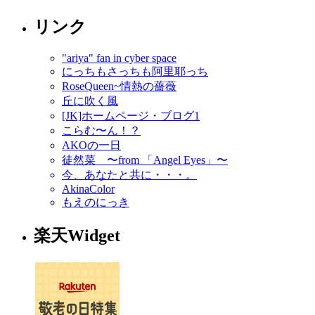
リンク
"ariya" fan in cyber space
にっちもさっちも阿里耶っち
RoseQueen~情熱の薔薇
丘に吹く風
[JK]ホームページ・ブログ1
こらむ〜ん！？
AKOの一日
徒然菜 〜from 「Angel Eyes」〜
今、あなたと共に・・・。
AkinaColor
もえのにっき
楽天Widget