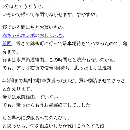
5分ほどでうとうと。
いそいで帰って布団でねかせます。すやすや。
寝ている間にちとお買いもの。
赤ちゃんホンポ
の
おしりふき
。
前回
、近さで錦糸町に行って駐車場待ちでハマったので、亀
有まで。
行きは水戸街道経由。この時間だと渋滞もないのかぁ。
でも、アリオ右折で信号3回待ち。思ったよりは混雑。
4時間まで無料の駐車券貰ったけど、買い物済ませてさっさ
とかえります。
帰りは蔵前経由。すいすい～。
でも、帰ったらもうお昼寝終了してました。
ちと早めに夕飯食べてのんびり。
と思ったら、何を勘違いしたか靴はこうとする娘。