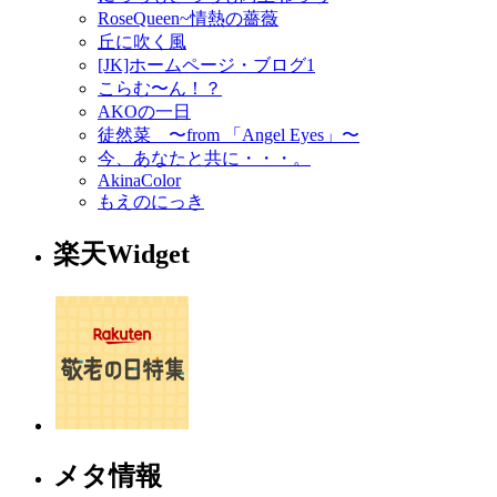
RoseQueen~情熱の薔薇
丘に吹く風
[JK]ホームページ・ブログ1
こらむ〜ん！？
AKOの一日
徒然菜 〜from 「Angel Eyes」〜
今、あなたと共に・・・。
AkinaColor
もえのにっき
楽天Widget
メタ情報