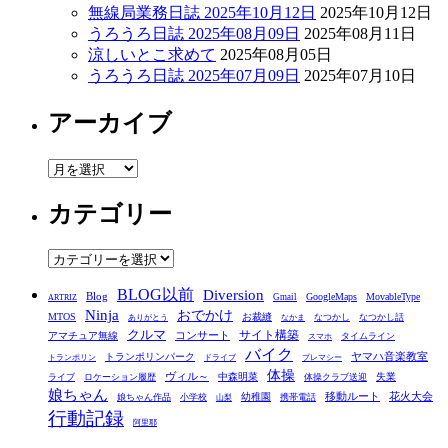
無線局業務日誌 2025年10月12日
2025年10月12日
うろうろ日誌 2025年08月09日
2025年08月11日
涼しいとこ求めて
2025年08月05日
うろうろ日誌 2025年07月09日
2025年07月10日
アーカイブ
ア
ー
カテゴリー
カ
イ
ブ
カ
テ
BLOG以前
Diversion
ゴ
Blog
GoogleMaps
MovableType
Gmail
ARTRIZ
Ninja
おでかけ
MTOS
お裁縫
リ
なつかし
なつかし話
ありがとう
なかま
クルマ
コンサート
サイト構築
アマチュア無線
タイムライン
スマホ
ー
バイク
ヤマハ音楽教室
トランポリンパーク
トランポリン
ドライブ
プレマシー
体操
ヴィル～
中森明菜
失業
ライブ
ロケーション履歴
体操クラブ送迎
娘ちゃん
移動ルート
花火大会
幼稚園
娘ちゃん作品
小学校
携帯電話
山梨
行動記録
阿里耶