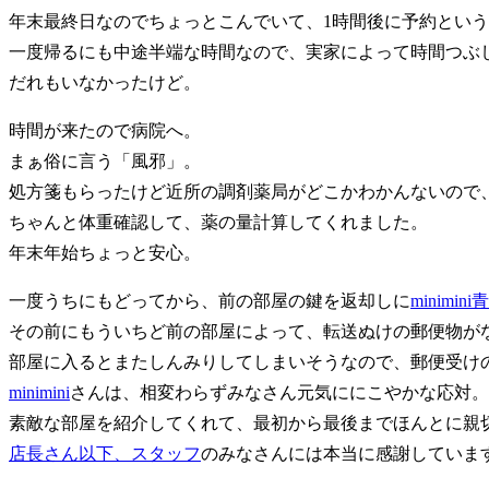
年末最終日なのでちょっとこんでいて、1時間後に予約とい
一度帰るにも中途半端な時間なので、実家によって時間つぶ
だれもいなかったけど。
時間が来たので病院へ。
まぁ俗に言う「風邪」。
処方箋もらったけど近所の調剤薬局がどこかわかんないので
ちゃんと体重確認して、薬の量計算してくれました。
年末年始ちょっと安心。
一度うちにもどってから、前の部屋の鍵を返却しに
minimini
その前にもういちど前の部屋によって、転送ぬけの郵便物が
部屋に入るとまたしんみりしてしまいそうなので、郵便受け
minimini
さんは、相変わらずみなさん元気ににこやかな応対。
素敵な部屋を紹介してくれて、最初から最後までほんとに親
店長さん以下、スタッフ
のみなさんには本当に感謝していま