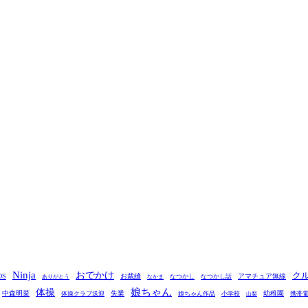
Ninja
おでかけ
ク
OS
お裁縫
アマチュア無線
なつかし
なつかし話
ありがとう
なかま
娘ちゃん
体操
中森明菜
失業
幼稚園
体操クラブ送迎
娘ちゃん作品
小学校
携帯
山梨