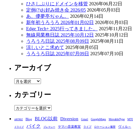
ひさしぶりにドメインを移管
2026年06月22日
定例(?)お好み焼き会 2026/05
2026年05月03日
あ、儚夢亭ぢゃん。
2026年02月14日
新年初うろうろ 2026年01月02日
2026年01月03日
Edge Tech+ 2025行ってきました。
2025年11月22日
無線局業務日誌 2025年10月12日
2025年10月12日
うろうろ日誌 2025年08月09日
2025年08月11日
涼しいとこ求めて
2025年08月05日
うろうろ日誌 2025年07月09日
2025年07月10日
アーカイブ
ア
ー
カテゴリー
カ
イ
ブ
カ
テ
BLOG以前
Diversion
ゴ
Blog
GoogleMaps
MovableType
MT
Gmail
ARTRIZ
バイク
リ
ヤマハ音楽教室
ヴィル～
ライブ
ロケーション履歴
ドライブ
プレマシー
ー