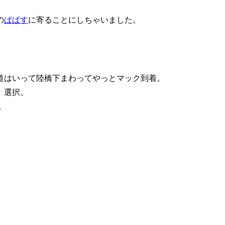
の
ぱぱす
に寄ることにしちゃいました。
道はいって陸橋下まわってやっとマック到着。
」選択。
。