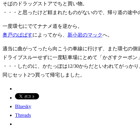
そばのドラッグストアでちと買い物。
・・・と思ったけど頼まれたものがないので、帰り道の途中
一度環七にでてナナメ道を逆から。
奥戸のぱぱす
によってから、
新小岩のマック
へ。
適当に曲がってったら向こうの車線に行けず、また環七の側
ドライブスルーせずに一度駐車場にとめて「かざすクーポン
・・・したのに、かたっぽは12/30からだといわれてがっかり
同じセット2つ買って帰宅しました。
Bluesky
Threads