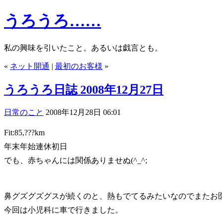
うろうろ……
私の興味を引いたこと。あるいは戯言とも。
«
ネット開通
|
最初のお客様
»
うろうろ日誌 2008年12月27日
日常のこと
2008年12月28日 06:01
Fit:85,???km
年末年始連休初日
でも、赤ちゃんには関係ありませぬ(^_^;
鼻グズグズグスが続くのと、熱もでてるみたいなのでまたお
今回は小児科に車で行きました。