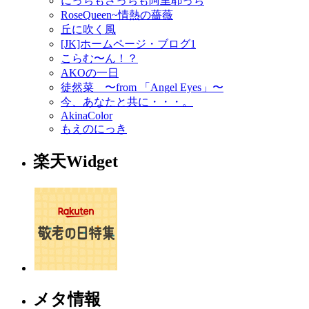
にっちもさっちも阿里耶っち
RoseQueen~情熱の薔薇
丘に吹く風
[JK]ホームページ・ブログ1
こらむ〜ん！？
AKOの一日
徒然菜 〜from 「Angel Eyes」〜
今、あなたと共に・・・。
AkinaColor
もえのにっき
楽天Widget
メタ情報