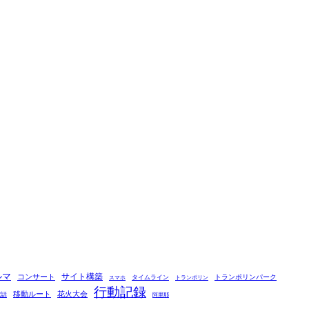
ルマ
コンサート
サイト構築
タイムライン
トランポリンパーク
スマホ
トランポリン
行動記録
移動ルート
花火大会
電話
阿里耶