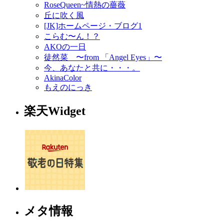
RoseQueen~情熱の薔薇
丘に吹く風
[JK]ホームページ・ブログ1
こらむ〜ん！？
AKOの一日
徒然菜 〜from 「Angel Eyes」〜
今、あなたと共に・・・。
AkinaColor
もえのにっき
楽天Widget
メタ情報