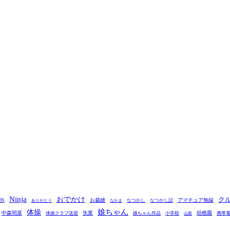
Ninja
おでかけ
ク
OS
お裁縫
アマチュア無線
なつかし
なつかし話
ありがとう
なかま
娘ちゃん
体操
中森明菜
失業
幼稚園
体操クラブ送迎
娘ちゃん作品
小学校
携帯
山梨