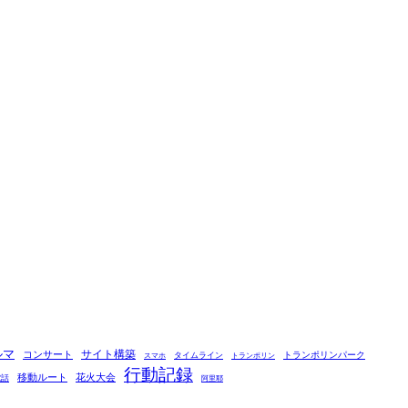
ルマ
コンサート
サイト構築
タイムライン
トランポリンパーク
スマホ
トランポリン
行動記録
移動ルート
花火大会
電話
阿里耶