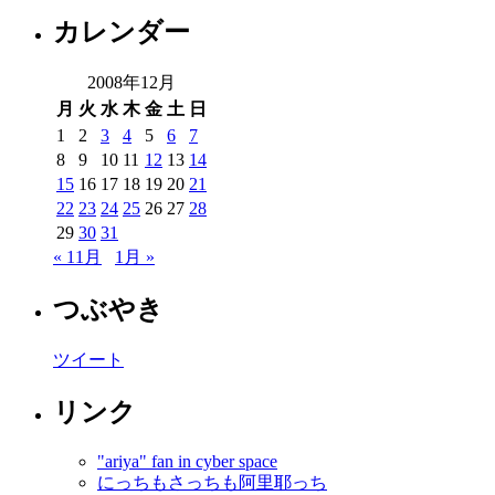
カレンダー
2008年12月
月
火
水
木
金
土
日
1
2
3
4
5
6
7
8
9
10
11
12
13
14
15
16
17
18
19
20
21
22
23
24
25
26
27
28
29
30
31
« 11月
1月 »
つぶやき
ツイート
リンク
"ariya" fan in cyber space
にっちもさっちも阿里耶っち