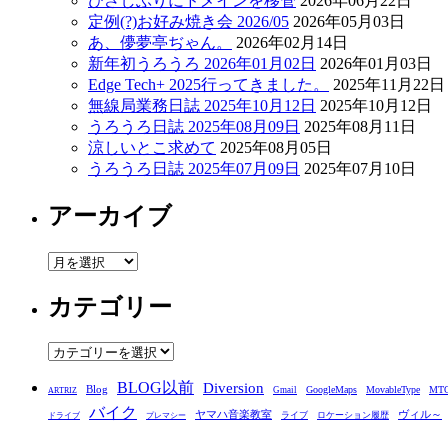
ひさしぶりにドメインを移管
2026年06月22日
定例(?)お好み焼き会 2026/05
2026年05月03日
あ、儚夢亭ぢゃん。
2026年02月14日
新年初うろうろ 2026年01月02日
2026年01月03日
Edge Tech+ 2025行ってきました。
2025年11月22日
無線局業務日誌 2025年10月12日
2025年10月12日
うろうろ日誌 2025年08月09日
2025年08月11日
涼しいとこ求めて
2025年08月05日
うろうろ日誌 2025年07月09日
2025年07月10日
アーカイブ
ア
ー
カテゴリー
カ
イ
ブ
カ
テ
BLOG以前
Diversion
ゴ
Blog
GoogleMaps
MovableType
MT
Gmail
ARTRIZ
バイク
リ
ヤマハ音楽教室
ヴィル～
ライブ
ロケーション履歴
ドライブ
プレマシー
ー