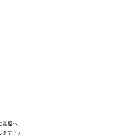
動産屋へ。
します？」