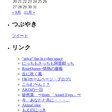
20
21
22
23
24
25
26
27
28
29
30
31
« 9月
11月 »
つぶやき
ツイート
リンク
"ariya" fan in cyber space
にっちもさっちも阿里耶っち
RoseQueen~情熱の薔薇
丘に吹く風
[JK]ホームページ・ブログ1
こらむ〜ん！？
AKOの一日
徒然菜 〜from 「Angel Eyes」〜
今、あなたと共に・・・。
AkinaColor
もえのにっき