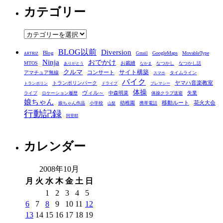
カテゴリー
カ
イ
ブ
カ
テ
BLOG以前
Diversion
ゴ
Blog
GoogleMaps
MovableType
Gmail
ARTRIZ
Ninja
おでかけ
MTOS
お裁縫
リ
なつかし
なつかし話
ありがとう
なかま
クルマ
コンサート
サイト構築
アマチュア無線
タイムライン
スマホ
ー
バイク
ヤマハ音楽教室
トランポリンパーク
トランポリン
ドライブ
プレマシー
体操
ヴィル～
中森明菜
失業
ライブ
ロケーション履歴
体操クラブ送迎
娘ちゃん
移動ルート
花火大会
幼稚園
娘ちゃん作品
小学校
携帯電話
山梨
行動記録
阿里耶
カレンダー
2008年10月
月
火
水
木
金
土
日
1
2
3
4
5
6
7
8
9
10
11
12
13
14
15
16
17
18
19