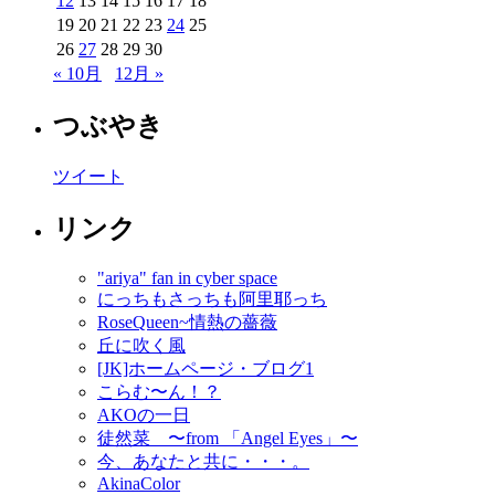
12
13
14
15
16
17
18
19
20
21
22
23
24
25
26
27
28
29
30
« 10月
12月 »
つぶやき
ツイート
リンク
"ariya" fan in cyber space
にっちもさっちも阿里耶っち
RoseQueen~情熱の薔薇
丘に吹く風
[JK]ホームページ・ブログ1
こらむ〜ん！？
AKOの一日
徒然菜 〜from 「Angel Eyes」〜
今、あなたと共に・・・。
AkinaColor