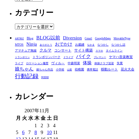
ー
カテゴリー
カ
イ
ブ
カ
テ
BLOG以前
Diversion
ゴ
Blog
GoogleMaps
MovableType
Gmail
ARTRIZ
Ninja
おでかけ
MTOS
お裁縫
リ
なつかし
なつかし話
ありがとう
なかま
クルマ
コンサート
サイト構築
アマチュア無線
タイムライン
スマホ
ー
バイク
ヤマハ音楽教室
トランポリンパーク
トランポリン
ドライブ
プレマシー
体操
ヴィル～
中森明菜
失業
ライブ
ロケーション履歴
体操クラブ送迎
娘ちゃん
移動ルート
花火大会
幼稚園
娘ちゃん作品
小学校
携帯電話
山梨
行動記録
阿里耶
カレンダー
2007年11月
月
火
水
木
金
土
日
1
2
3
4
5
6
7
8
9
10
11