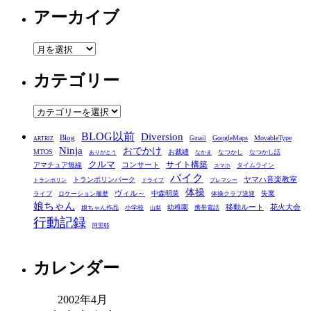
アーカイブ
ア
ー
カテゴリー
カ
イ
ブ
カ
テ
BLOG以前
Diversion
ゴ
Blog
GoogleMaps
MovableType
Gmail
ARTRIZ
Ninja
おでかけ
MTOS
お裁縫
リ
なつかし
なつかし話
ありがとう
なかま
クルマ
コンサート
サイト構築
アマチュア無線
タイムライン
スマホ
ー
バイク
ヤマハ音楽教室
トランポリンパーク
トランポリン
ドライブ
プレマシー
体操
ヴィル～
中森明菜
失業
ライブ
ロケーション履歴
体操クラブ送迎
娘ちゃん
移動ルート
花火大会
幼稚園
娘ちゃん作品
小学校
携帯電話
山梨
行動記録
阿里耶
カレンダー
2002年4月