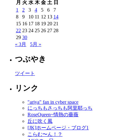
月
火
水
木
金
土
日
1
2
3
4
5
6
7
8
9
10
11
12
13
14
15
16
17
18
19
20
21
22
23
24
25
26
27
28
29
30
« 3月
5月 »
つぶやき
ツイート
リンク
"ariya" fan in cyber space
にっちもさっちも阿里耶っち
RoseQueen~情熱の薔薇
丘に吹く風
[JK]ホームページ・ブログ1
こらむ〜ん！？