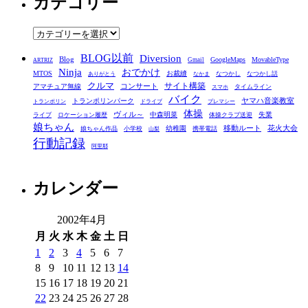
カテゴリー
イ
ブ
カ
テ
BLOG以前
Diversion
ゴ
Blog
GoogleMaps
MovableType
Gmail
ARTRIZ
Ninja
おでかけ
MTOS
お裁縫
リ
なつかし
なつかし話
ありがとう
なかま
クルマ
コンサート
サイト構築
アマチュア無線
タイムライン
スマホ
ー
バイク
ヤマハ音楽教室
トランポリンパーク
トランポリン
ドライブ
プレマシー
体操
ヴィル～
中森明菜
失業
ライブ
ロケーション履歴
体操クラブ送迎
娘ちゃん
移動ルート
花火大会
幼稚園
娘ちゃん作品
小学校
携帯電話
山梨
行動記録
阿里耶
カレンダー
2002年4月
月
火
水
木
金
土
日
1
2
3
4
5
6
7
8
9
10
11
12
13
14
15
16
17
18
19
20
21
22
23
24
25
26
27
28