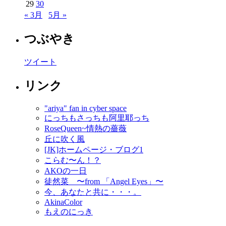
29
30
« 3月
5月 »
つぶやき
ツイート
リンク
"ariya" fan in cyber space
にっちもさっちも阿里耶っち
RoseQueen~情熱の薔薇
丘に吹く風
[JK]ホームページ・ブログ1
こらむ〜ん！？
AKOの一日
徒然菜 〜from 「Angel Eyes」〜
今、あなたと共に・・・。
AkinaColor
もえのにっき