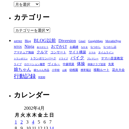
ア
ー
カテゴリー
カ
イ
ブ
カ
テ
BLOG以前
Diversion
ゴ
Blog
GoogleMaps
MovableType
Gmail
ARTRIZ
Ninja
おでかけ
MTOS
お裁縫
リ
なつかし
なつかし話
ありがとう
なかま
クルマ
コンサート
サイト構築
アマチュア無線
タイムライン
スマホ
ー
バイク
ヤマハ音楽教室
トランポリンパーク
トランポリン
ドライブ
プレマシー
体操
ヴィル～
中森明菜
失業
ライブ
ロケーション履歴
体操クラブ送迎
娘ちゃん
移動ルート
花火大会
幼稚園
娘ちゃん作品
小学校
携帯電話
山梨
行動記録
阿里耶
カレンダー
2002年4月
月
火
水
木
金
土
日
1
2
3
4
5
6
7
8
9
10
11
12
13
14