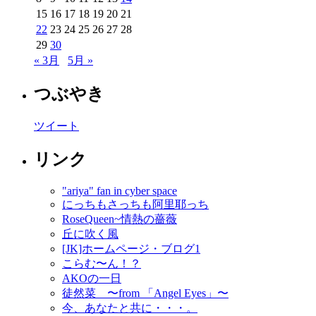
15
16
17
18
19
20
21
22
23
24
25
26
27
28
29
30
« 3月
5月 »
つぶやき
ツイート
リンク
"ariya" fan in cyber space
にっちもさっちも阿里耶っち
RoseQueen~情熱の薔薇
丘に吹く風
[JK]ホームページ・ブログ1
こらむ〜ん！？
AKOの一日
徒然菜 〜from 「Angel Eyes」〜
今、あなたと共に・・・。