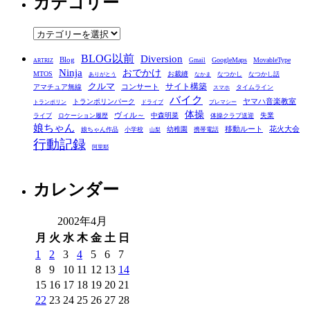
カテゴリー
イ
ブ
カ
テ
BLOG以前
Diversion
ゴ
Blog
GoogleMaps
MovableType
Gmail
ARTRIZ
Ninja
おでかけ
MTOS
お裁縫
リ
なつかし
なつかし話
ありがとう
なかま
クルマ
コンサート
サイト構築
アマチュア無線
タイムライン
スマホ
ー
バイク
ヤマハ音楽教室
トランポリンパーク
トランポリン
ドライブ
プレマシー
体操
ヴィル～
中森明菜
失業
ライブ
ロケーション履歴
体操クラブ送迎
娘ちゃん
移動ルート
花火大会
幼稚園
娘ちゃん作品
小学校
携帯電話
山梨
行動記録
阿里耶
カレンダー
2002年4月
月
火
水
木
金
土
日
1
2
3
4
5
6
7
8
9
10
11
12
13
14
15
16
17
18
19
20
21
22
23
24
25
26
27
28