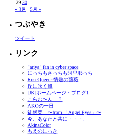
29
30
« 3月
5月 »
つぶやき
ツイート
リンク
"ariya" fan in cyber space
にっちもさっちも阿里耶っち
RoseQueen~情熱の薔薇
丘に吹く風
[JK]ホームページ・ブログ1
こらむ〜ん！？
AKOの一日
徒然菜 〜from 「Angel Eyes」〜
今、あなたと共に・・・。
AkinaColor
もえのにっき