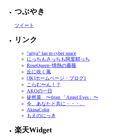
つぶやき
ツイート
リンク
"ariya" fan in cyber space
にっちもさっちも阿里耶っち
RoseQueen~情熱の薔薇
丘に吹く風
[JK]ホームページ・ブログ1
こらむ〜ん！？
AKOの一日
徒然菜 〜from 「Angel Eyes」〜
今、あなたと共に・・・。
AkinaColor
もえのにっき
楽天Widget