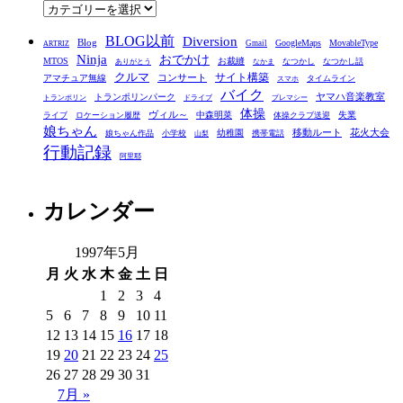
ブ
カ
テ
BLOG以前
Diversion
ゴ
Blog
GoogleMaps
MovableType
Gmail
ARTRIZ
Ninja
おでかけ
MTOS
お裁縫
リ
なつかし
なつかし話
ありがとう
なかま
クルマ
コンサート
サイト構築
アマチュア無線
タイムライン
スマホ
ー
バイク
ヤマハ音楽教室
トランポリンパーク
トランポリン
ドライブ
プレマシー
体操
ヴィル～
中森明菜
失業
ライブ
ロケーション履歴
体操クラブ送迎
娘ちゃん
移動ルート
花火大会
幼稚園
娘ちゃん作品
小学校
携帯電話
山梨
行動記録
阿里耶
カレンダー
1997年5月
月
火
水
木
金
土
日
1
2
3
4
5
6
7
8
9
10
11
12
13
14
15
16
17
18
19
20
21
22
23
24
25
26
27
28
29
30
31
7月 »