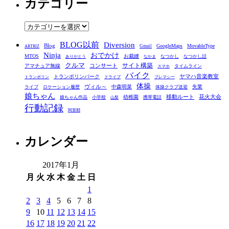
カテゴリー
カ
イ
ブ
カ
テ
BLOG以前
Diversion
ゴ
Blog
GoogleMaps
MovableType
Gmail
ARTRIZ
Ninja
おでかけ
MTOS
お裁縫
リ
なつかし
なつかし話
ありがとう
なかま
クルマ
コンサート
サイト構築
アマチュア無線
タイムライン
スマホ
ー
バイク
ヤマハ音楽教室
トランポリンパーク
トランポリン
ドライブ
プレマシー
体操
ヴィル～
中森明菜
失業
ライブ
ロケーション履歴
体操クラブ送迎
娘ちゃん
移動ルート
花火大会
幼稚園
娘ちゃん作品
小学校
携帯電話
山梨
行動記録
阿里耶
カレンダー
2017年1月
月
火
水
木
金
土
日
1
2
3
4
5
6
7
8
9
10
11
12
13
14
15
16
17
18
19
20
21
22