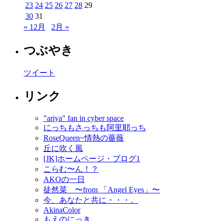
23
24
25
26
27
28
29
30
31
« 12月
2月 »
つぶやき
ツイート
リンク
"ariya" fan in cyber space
にっちもさっちも阿里耶っち
RoseQueen~情熱の薔薇
丘に吹く風
[JK]ホームページ・ブログ1
こらむ〜ん！？
AKOの一日
徒然菜 〜from 「Angel Eyes」〜
今、あなたと共に・・・。
AkinaColor
もえのにっき