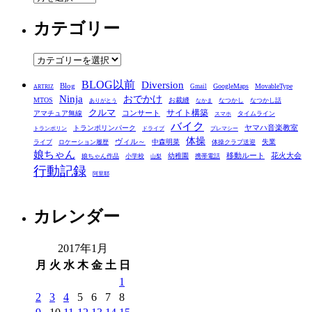
ー
カテゴリー
カ
イ
ブ
カ
テ
BLOG以前
Diversion
ゴ
Blog
GoogleMaps
MovableType
Gmail
ARTRIZ
Ninja
おでかけ
MTOS
お裁縫
リ
なつかし
なつかし話
ありがとう
なかま
クルマ
コンサート
サイト構築
アマチュア無線
タイムライン
スマホ
ー
バイク
ヤマハ音楽教室
トランポリンパーク
トランポリン
ドライブ
プレマシー
体操
ヴィル～
中森明菜
失業
ライブ
ロケーション履歴
体操クラブ送迎
娘ちゃん
移動ルート
花火大会
幼稚園
娘ちゃん作品
小学校
携帯電話
山梨
行動記録
阿里耶
カレンダー
2017年1月
月
火
水
木
金
土
日
1
2
3
4
5
6
7
8