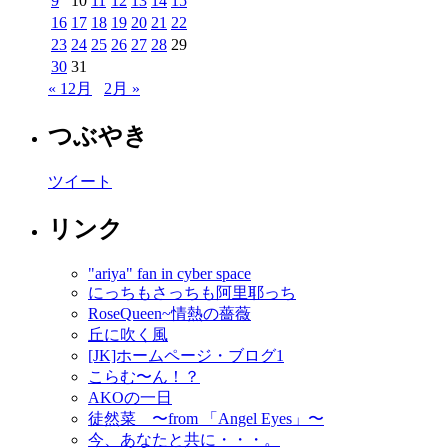
9
10
11
12
13
14
15
16
17
18
19
20
21
22
23
24
25
26
27
28
29
30
31
« 12月
2月 »
つぶやき
ツイート
リンク
"ariya" fan in cyber space
にっちもさっちも阿里耶っち
RoseQueen~情熱の薔薇
丘に吹く風
[JK]ホームページ・ブログ1
こらむ〜ん！？
AKOの一日
徒然菜 〜from 「Angel Eyes」〜
今、あなたと共に・・・。