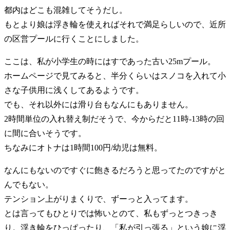
都内はどこも混雑してそうだし。
もとより娘は浮き輪を使えればそれで満足らしいので、近所
の区営プールに行くことにしました。
ここは、私が小学生の時にはすであった古い25mプール。
ホームページで見てみると、半分くらいはスノコを入れて小
さな子供用に浅くしてあるようです。
でも、それ以外には滑り台もなんにもありません。
2時間単位の入れ替え制だそうで、今からだと11時-13時の回
に間に合いそうです。
ちなみにオトナは1時間100円/幼児は無料。
なんにもないのですぐに飽きるだろうと思ってたのですがと
んでもない。
テンション上がりまくりで、ずーっと入ってます。
とは言ってもひとりでは怖いとのて、私もずっとつきっき
り。浮き輪をひっぱったり、「私が引っ張る」という娘に浮