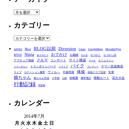
ア
ー
カテゴリー
カ
イ
ブ
カ
テ
BLOG以前
Diversion
ゴ
Blog
GoogleMaps
MovableType
Gmail
ARTRIZ
Ninja
おでかけ
MTOS
お裁縫
リ
なつかし
なつかし話
ありがとう
なかま
クルマ
コンサート
サイト構築
アマチュア無線
タイムライン
スマホ
ー
バイク
ヤマハ音楽教室
トランポリンパーク
トランポリン
ドライブ
プレマシー
体操
ヴィル～
中森明菜
失業
ライブ
ロケーション履歴
体操クラブ送迎
娘ちゃん
移動ルート
花火大会
幼稚園
娘ちゃん作品
小学校
携帯電話
山梨
行動記録
阿里耶
カレンダー
2014年7月
月
火
水
木
金
土
日