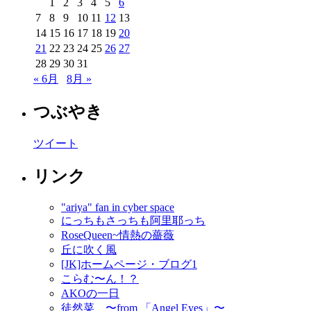
1
2
3
4
5
6
7
8
9
10
11
12
13
14
15
16
17
18
19
20
21
22
23
24
25
26
27
28
29
30
31
« 6月
8月 »
つぶやき
ツイート
リンク
"ariya" fan in cyber space
にっちもさっちも阿里耶っち
RoseQueen~情熱の薔薇
丘に吹く風
[JK]ホームページ・ブログ1
こらむ〜ん！？
AKOの一日
徒然菜 〜from 「Angel Eyes」〜