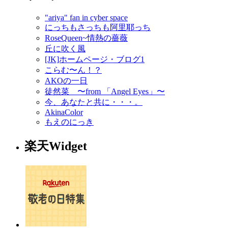
"ariya" fan in cyber space
にっちもさっちも阿里耶っち
RoseQueen~情熱の薔薇
丘に吹く風
[JK]ホームページ・ブログ1
こらむ〜ん！？
AKOの一日
徒然菜 〜from 「Angel Eyes」〜
今、あなたと共に・・・。
AkinaColor
もえのにっき
楽天Widget