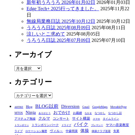
新年初うろうろ 2026年01月02日
2026年01月03日
Edge Tech+ 2025行ってきました。
2025年11月22
日
無線局業務日誌 2025年10月12日
2025年10月12日
うろうろ日誌 2025年08月09日
2025年08月11日
涼しいとこ求めて
2025年08月05日
うろうろ日誌 2025年07月09日
2025年07月10日
アーカイブ
ア
ー
カテゴリー
カ
イ
ブ
カ
テ
BLOG以前
Diversion
ゴ
Blog
GoogleMaps
MovableType
Gmail
ARTRIZ
Ninja
おでかけ
MTOS
お裁縫
リ
なつかし
なつかし話
ありがとう
なかま
クルマ
コンサート
サイト構築
アマチュア無線
タイムライン
スマホ
ー
バイク
ヤマハ音楽教室
トランポリンパーク
トランポリン
ドライブ
プレマシー
体操
ヴィル～
中森明菜
失業
ライブ
ロケーション履歴
体操クラブ送迎