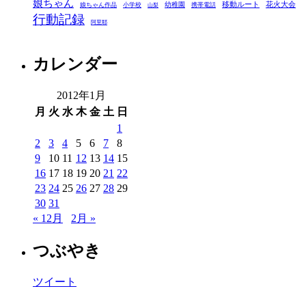
娘ちゃん
移動ルート
花火大会
幼稚園
娘ちゃん作品
小学校
携帯電話
山梨
行動記録
阿里耶
カレンダー
2012年1月
月
火
水
木
金
土
日
1
2
3
4
5
6
7
8
9
10
11
12
13
14
15
16
17
18
19
20
21
22
23
24
25
26
27
28
29
30
31
« 12月
2月 »
つぶやき
ツイート