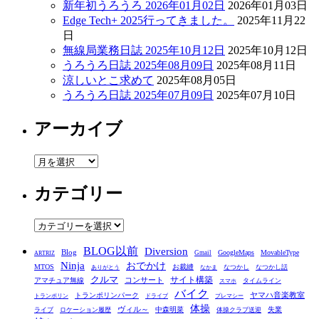
新年初うろうろ 2026年01月02日
2026年01月03日
Edge Tech+ 2025行ってきました。
2025年11月22
日
無線局業務日誌 2025年10月12日
2025年10月12日
うろうろ日誌 2025年08月09日
2025年08月11日
涼しいとこ求めて
2025年08月05日
うろうろ日誌 2025年07月09日
2025年07月10日
アーカイブ
ア
ー
カテゴリー
カ
イ
ブ
カ
テ
BLOG以前
Diversion
ゴ
Blog
GoogleMaps
MovableType
Gmail
ARTRIZ
Ninja
おでかけ
MTOS
お裁縫
リ
なつかし
なつかし話
ありがとう
なかま
クルマ
コンサート
サイト構築
アマチュア無線
タイムライン
スマホ
ー
バイク
ヤマハ音楽教室
トランポリンパーク
トランポリン
ドライブ
プレマシー
体操
ヴィル～
中森明菜
失業
ライブ
ロケーション履歴
体操クラブ送迎