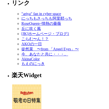
リンク
"ariya" fan in cyber space
にっちもさっちも阿里耶っち
RoseQueen~情熱の薔薇
丘に吹く風
[JK]ホームページ・ブログ1
こらむ〜ん！？
AKOの一日
徒然菜 〜from 「Angel Eyes」〜
今、あなたと共に・・・。
AkinaColor
もえのにっき
楽天Widget