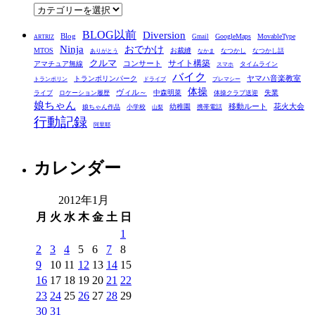
ブ
カ
テ
BLOG以前
Diversion
ゴ
Blog
GoogleMaps
MovableType
Gmail
ARTRIZ
Ninja
おでかけ
MTOS
お裁縫
リ
なつかし
なつかし話
ありがとう
なかま
クルマ
コンサート
サイト構築
アマチュア無線
タイムライン
スマホ
ー
バイク
ヤマハ音楽教室
トランポリンパーク
トランポリン
ドライブ
プレマシー
体操
ヴィル～
中森明菜
失業
ライブ
ロケーション履歴
体操クラブ送迎
娘ちゃん
移動ルート
花火大会
幼稚園
娘ちゃん作品
小学校
携帯電話
山梨
行動記録
阿里耶
カレンダー
2012年1月
月
火
水
木
金
土
日
1
2
3
4
5
6
7
8
9
10
11
12
13
14
15
16
17
18
19
20
21
22
23
24
25
26
27
28
29
30
31