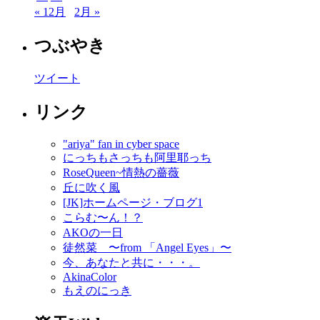
« 12月
2月 »
つぶやき
ツイート
リンク
"ariya" fan in cyber space
にっちもさっちも阿里耶っち
RoseQueen~情熱の薔薇
丘に吹く風
[JK]ホームページ・ブログ1
こらむ〜ん！？
AKOの一日
徒然菜 〜from 「Angel Eyes」〜
今、あなたと共に・・・。
AkinaColor
もえのにっき