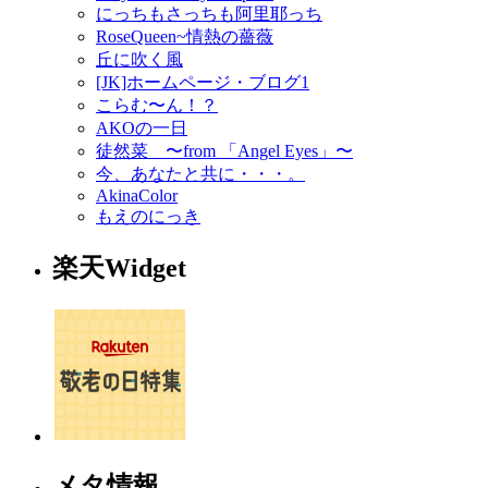
にっちもさっちも阿里耶っち
RoseQueen~情熱の薔薇
丘に吹く風
[JK]ホームページ・ブログ1
こらむ〜ん！？
AKOの一日
徒然菜 〜from 「Angel Eyes」〜
今、あなたと共に・・・。
AkinaColor
もえのにっき
楽天Widget
メタ情報