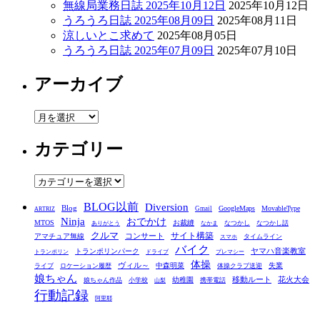
無線局業務日誌 2025年10月12日
2025年10月12日
うろうろ日誌 2025年08月09日
2025年08月11日
涼しいとこ求めて
2025年08月05日
うろうろ日誌 2025年07月09日
2025年07月10日
アーカイブ
ア
ー
カテゴリー
カ
イ
ブ
カ
テ
BLOG以前
Diversion
ゴ
Blog
GoogleMaps
MovableType
Gmail
ARTRIZ
Ninja
おでかけ
MTOS
お裁縫
リ
なつかし
なつかし話
ありがとう
なかま
クルマ
コンサート
サイト構築
アマチュア無線
タイムライン
スマホ
ー
バイク
ヤマハ音楽教室
トランポリンパーク
トランポリン
ドライブ
プレマシー
体操
ヴィル～
中森明菜
失業
ライブ
ロケーション履歴
体操クラブ送迎
娘ちゃん
移動ルート
花火大会
幼稚園
娘ちゃん作品
小学校
携帯電話
山梨
行動記録
阿里耶