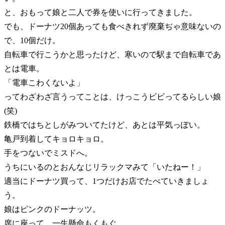
と、おもって娘と二人で券を使いに行ってきました。
でも、ドーナツ20個あっても食べきれず廃棄ぢゃ意味ないの
で、10個だけ。
自転車で行こうかと思ったけど、寒いので駅まで自転車であ
とは電車。
「電車こわくないよ」
ってわざわざ言うってことは、けっこうビビってるらしい娘
(笑)
鉄橋ではちとしがみついてたけど、あとは平気っぽい。
亀戸到着してキョロキョロ。
手をつないでミスドへ。
うちにいるのとおんなじリラックマみて「いたねー！」
適当にドーナツ買って、1つだけお店でたべていきましょ
う。
娘はピンクのドーナッツ。
席に座って、一生懸命もくもぐ。