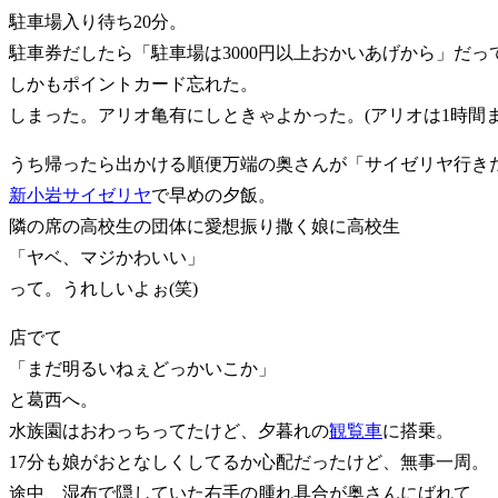
駐車場入り待ち20分。
駐車券だしたら「駐車場は3000円以上おかいあげから」だっ
しかもポイントカード忘れた。
しまった。アリオ亀有にしときゃよかった。(アリオは1時間ま
うち帰ったら出かける順便万端の奥さんが「サイゼリヤ行きた
新小岩サイゼリヤ
で早めの夕飯。
隣の席の高校生の団体に愛想振り撒く娘に高校生
「ヤベ、マジかわいい」
って。うれしいよぉ(笑)
店でて
「まだ明るいねぇどっかいこか」
と葛西へ。
水族園はおわっちってたけど、夕暮れの
観覧車
に搭乗。
17分も娘がおとなしくしてるか心配だったけど、無事一周。
途中、湿布で隠していた右手の腫れ具合が奥さんにばれて