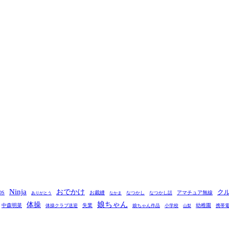
Ninja
おでかけ
ク
OS
お裁縫
アマチュア無線
なつかし
なつかし話
ありがとう
なかま
娘ちゃん
体操
中森明菜
失業
幼稚園
体操クラブ送迎
娘ちゃん作品
小学校
携帯
山梨