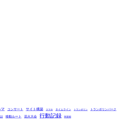
ルマ
コンサート
サイト構築
タイムライン
トランポリンパーク
スマホ
トランポリン
行動記録
移動ルート
花火大会
電話
阿里耶