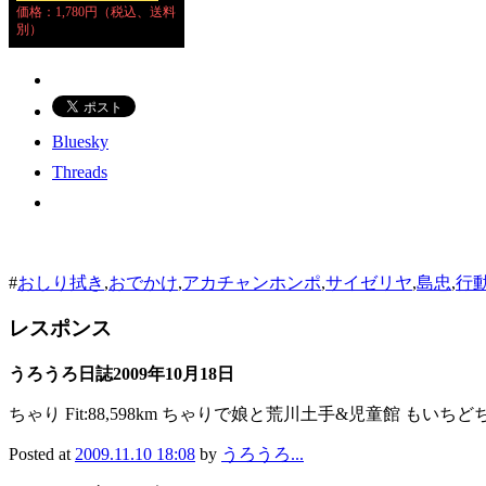
価格：1,780円（税込、送料
別）
Bluesky
Threads
#
おしり拭き
,
おでかけ
,
アカチャンホンポ
,
サイゼリヤ
,
島忠
,
行
レスポンス
うろうろ日誌2009年10月18日
ちゃり Fit:88,598km ちゃりで娘と荒川土手&児童館
Posted at
2009.11.10 18:08
by
うろうろ...