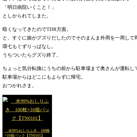
「明日病院いくこと！」
としかられてしまた。
暗くなってきたのでTDR方面。
と、すぐに娘がグズりだしたのでそのまんま外周を一周して
環七もぐずりっぱなし。
うちついたらグズり終了。
ちょっと気分転換にうちの前から駐車場まで奥さんが運転し
駐車場からはどこにもよらずに帰宅。
おつかれさま。
水99%おしりふき 100枚
×16個パック【TN0101】