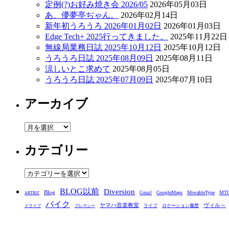
定例(?)お好み焼き会 2026/05
2026年05月03日
あ、儚夢亭ぢゃん。
2026年02月14日
新年初うろうろ 2026年01月02日
2026年01月03日
Edge Tech+ 2025行ってきました。
2025年11月22日
無線局業務日誌 2025年10月12日
2025年10月12日
うろうろ日誌 2025年08月09日
2025年08月11日
涼しいとこ求めて
2025年08月05日
うろうろ日誌 2025年07月09日
2025年07月10日
アーカイブ
ア
ー
カテゴリー
カ
イ
ブ
カ
テ
BLOG以前
Diversion
ゴ
Blog
GoogleMaps
MovableType
MT
Gmail
ARTRIZ
バイク
リ
ヤマハ音楽教室
ヴィル～
ライブ
ロケーション履歴
ドライブ
プレマシー
ー