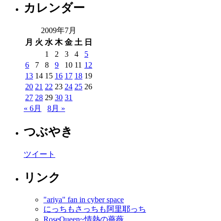
カレンダー
2009年7月
月
火
水
木
金
土
日
1
2
3
4
5
6
7
8
9
10
11
12
13
14
15
16
17
18
19
20
21
22
23
24
25
26
27
28
29
30
31
« 6月
8月 »
つぶやき
ツイート
リンク
"ariya" fan in cyber space
にっちもさっちも阿里耶っち
RoseQueen~情熱の薔薇