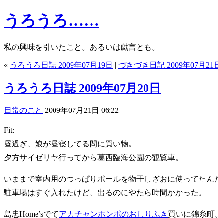
うろうろ……
私の興味を引いたこと。あるいは戯言とも。
«
うろうろ日誌 2009年07月19日
|
づきづき日記 2009年07月21
うろうろ日誌 2009年07月20日
日常のこと
2009年07月21日 06:22
Fit:
昼過ぎ、娘が昼寝してる間に買い物。
夕方サイゼリヤ行ってから葛西臨海公園の観覧車。
いままで室内用のつっぱりポールを物干しざおに使ってたんだ
駐車場はすぐ入れたけど、出るのにやたら時間かかった。
島忠Home’sでて
アカチャンホンポのおしりふき
買いに錦糸町