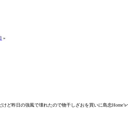
日
»
けど昨日の強風で壊れたので物干しざおを買いに島忠Home’s
。