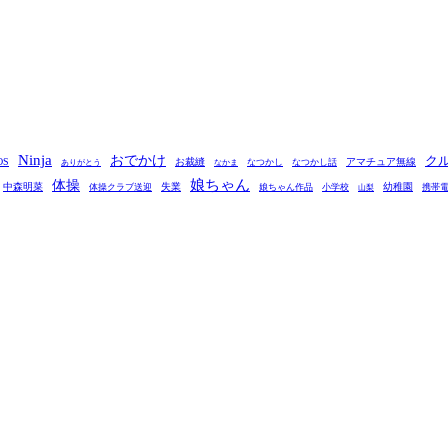
Ninja
おでかけ
ク
OS
お裁縫
アマチュア無線
なつかし
なつかし話
ありがとう
なかま
娘ちゃん
体操
中森明菜
失業
幼稚園
体操クラブ送迎
娘ちゃん作品
小学校
携帯
山梨