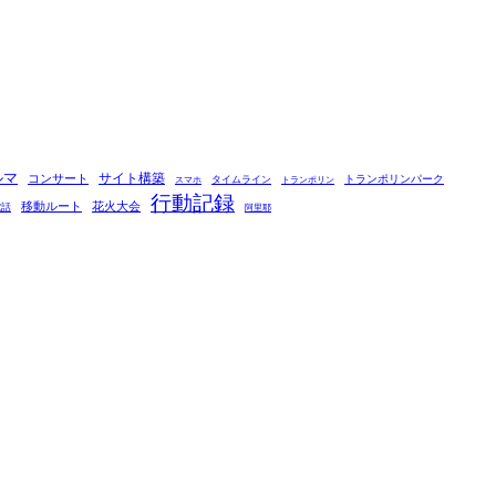
ルマ
コンサート
サイト構築
タイムライン
トランポリンパーク
スマホ
トランポリン
行動記録
移動ルート
花火大会
電話
阿里耶