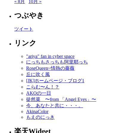
« 8月
10月 »
つぶやき
ツイート
リンク
"ariya" fan in cyber space
にっちもさっちも阿里耶っち
RoseQueen~情熱の薔薇
丘に吹く風
[JK]ホームページ・ブログ1
こらむ〜ん！？
AKOの一日
徒然菜 〜from 「Angel Eyes」〜
今、あなたと共に・・・。
AkinaColor
もえのにっき
楽天Widget