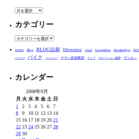
ア
ー
カテゴリー
カ
イ
ブ
カ
テ
BLOG以前
Diversion
ゴ
Blog
GoogleMaps
MovableType
MT
Gmail
ARTRIZ
バイク
リ
ヤマハ音楽教室
ヴィル～
ライブ
ロケーション履歴
ドライブ
プレマシー
ー
カレンダー
2008年9月
月
火
水
木
金
土
日
1
2
3
4
5
6
7
8
9
10
11
12
13
14
15
16
17
18
19
20
21
22
23
24
25
26
27
28
29
30