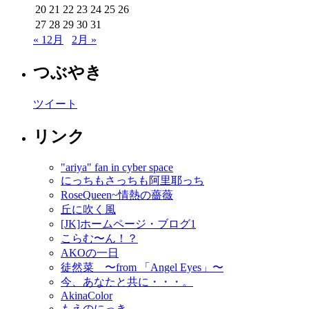
20
21
22
23
24
25
26
27
28
29
30
31
« 12月
2月 »
つぶやき
ツイート
リンク
"ariya" fan in cyber space
にっちもさっちも阿里耶っち
RoseQueen~情熱の薔薇
丘に吹く風
[JK]ホームページ・ブログ1
こらむ〜ん！？
AKOの一日
徒然菜 〜from 「Angel Eyes」〜
今、あなたと共に・・・。
AkinaColor
もえのにっき