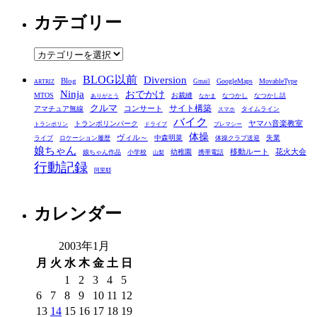
ー
カテゴリー
カ
イ
ブ
カ
テ
BLOG以前
Diversion
ゴ
Blog
GoogleMaps
MovableType
Gmail
ARTRIZ
Ninja
おでかけ
MTOS
お裁縫
リ
なつかし
なつかし話
ありがとう
なかま
クルマ
コンサート
サイト構築
アマチュア無線
タイムライン
スマホ
ー
バイク
ヤマハ音楽教室
トランポリンパーク
トランポリン
ドライブ
プレマシー
体操
ヴィル～
中森明菜
失業
ライブ
ロケーション履歴
体操クラブ送迎
娘ちゃん
移動ルート
花火大会
幼稚園
娘ちゃん作品
小学校
携帯電話
山梨
行動記録
阿里耶
カレンダー
2003年1月
月
火
水
木
金
土
日
1
2
3
4
5
6
7
8
9
10
11
12
13
14
15
16
17
18
19