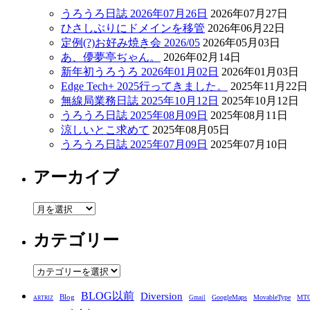
うろうろ日誌 2026年07月26日
2026年07月27日
ひさしぶりにドメインを移管
2026年06月22日
定例(?)お好み焼き会 2026/05
2026年05月03日
あ、儚夢亭ぢゃん。
2026年02月14日
新年初うろうろ 2026年01月02日
2026年01月03日
Edge Tech+ 2025行ってきました。
2025年11月22日
無線局業務日誌 2025年10月12日
2025年10月12日
うろうろ日誌 2025年08月09日
2025年08月11日
涼しいとこ求めて
2025年08月05日
うろうろ日誌 2025年07月09日
2025年07月10日
アーカイブ
ア
ー
カテゴリー
カ
イ
ブ
カ
テ
BLOG以前
Diversion
ゴ
Blog
GoogleMaps
MovableType
MT
Gmail
ARTRIZ