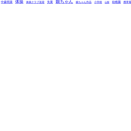
娘ちゃん
体操
中森明菜
失業
幼稚園
体操クラブ送迎
娘ちゃん作品
小学校
携帯
山梨