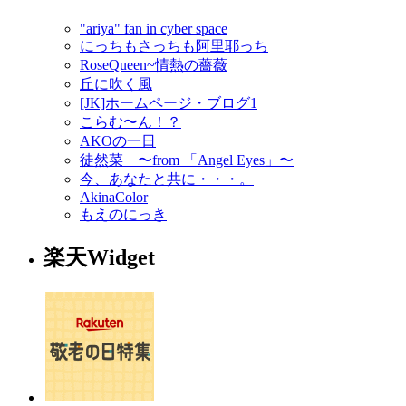
"ariya" fan in cyber space
にっちもさっちも阿里耶っち
RoseQueen~情熱の薔薇
丘に吹く風
[JK]ホームページ・ブログ1
こらむ〜ん！？
AKOの一日
徒然菜 〜from 「Angel Eyes」〜
今、あなたと共に・・・。
AkinaColor
もえのにっき
楽天Widget