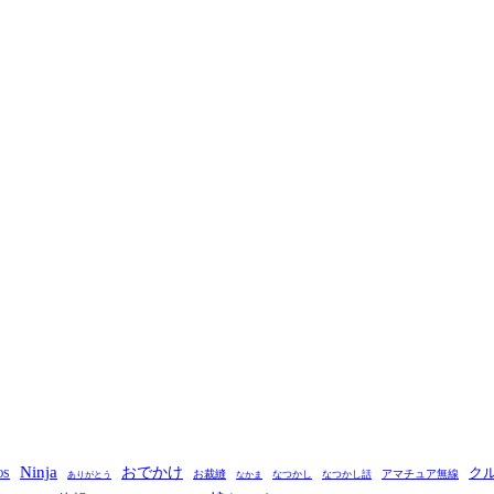
Ninja
おでかけ
ク
OS
お裁縫
アマチュア無線
なつかし
なつかし話
ありがとう
なかま