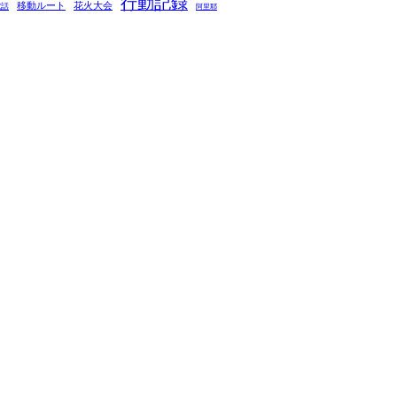
行動記録
移動ルート
花火大会
電話
阿里耶