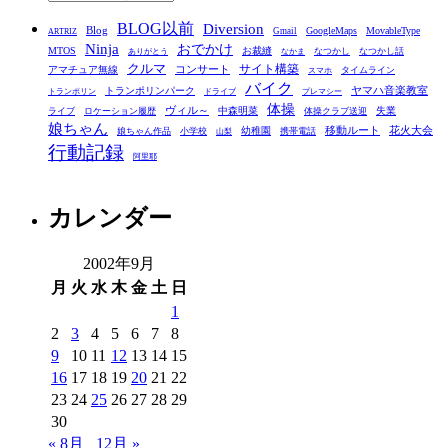
テ
BLOG以前
Diversion
ゴ
Blog
GoogleMaps
MovableType
Gmail
ARTRIZ
Ninja
おでかけ
MTOS
お裁縫
リ
なつかし
なつかし話
ありがとう
なかま
クルマ
コンサート
サイト構築
アマチュア無線
タイムライン
スマホ
ー
バイク
ヤマハ音楽教室
トランポリンパーク
トランポリン
ドライブ
プレマシー
体操
ヴィル～
中森明菜
失業
ライブ
ロケーション履歴
体操クラブ送迎
娘ちゃん
移動ルート
花火大会
幼稚園
娘ちゃん作品
小学校
携帯電話
山梨
行動記録
阿里耶
カレンダー
2002年9月
月
火
水
木
金
土
日
1
2
3
4
5
6
7
8
9
10
11
12
13
14
15
16
17
18
19
20
21
22
23
24
25
26
27
28
29
30
« 8月
12月 »