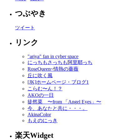
つぶやき
ツイート
リンク
"ariya" fan in cyber space
にっちもさっちも阿里耶っち
RoseQueen~情熱の薔薇
丘に吹く風
[JK]ホームページ・ブログ1
こらむ〜ん！？
AKOの一日
徒然菜 〜from 「Angel Eyes」〜
今、あなたと共に・・・。
AkinaColor
もえのにっき
楽天Widget