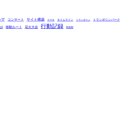
ルマ
コンサート
サイト構築
タイムライン
トランポリンパーク
スマホ
トランポリン
行動記録
移動ルート
花火大会
電話
阿里耶