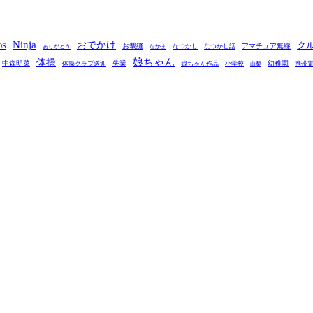
Ninja
おでかけ
ク
OS
お裁縫
アマチュア無線
なつかし
なつかし話
ありがとう
なかま
娘ちゃん
体操
中森明菜
失業
幼稚園
体操クラブ送迎
娘ちゃん作品
小学校
携帯
山梨