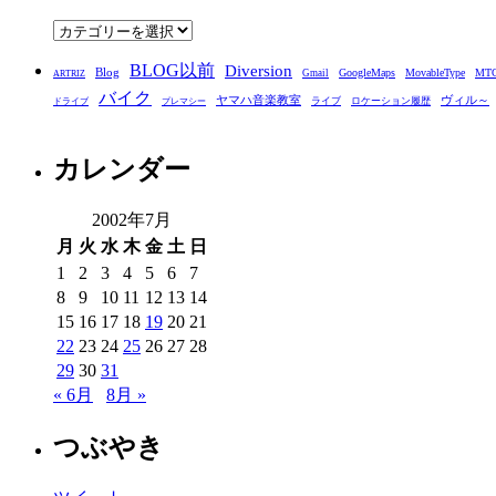
ブ
カ
テ
BLOG以前
Diversion
ゴ
Blog
GoogleMaps
MovableType
MT
Gmail
ARTRIZ
バイク
リ
ヤマハ音楽教室
ヴィル～
ライブ
ロケーション履歴
ドライブ
プレマシー
ー
カレンダー
2002年7月
月
火
水
木
金
土
日
1
2
3
4
5
6
7
8
9
10
11
12
13
14
15
16
17
18
19
20
21
22
23
24
25
26
27
28
29
30
31
« 6月
8月 »
つぶやき