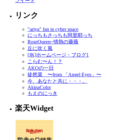
ツイート
リンク
"ariya" fan in cyber space
にっちもさっちも阿里耶っち
RoseQueen~情熱の薔薇
丘に吹く風
[JK]ホームページ・ブログ1
こらむ〜ん！？
AKOの一日
徒然菜 〜from 「Angel Eyes」〜
今、あなたと共に・・・。
AkinaColor
もえのにっき
楽天Widget