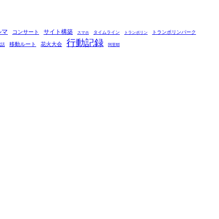
ルマ
コンサート
サイト構築
タイムライン
トランポリンパーク
スマホ
トランポリン
行動記録
移動ルート
花火大会
電話
阿里耶