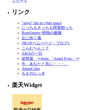
ツイート
リンク
"ariya" fan in cyber space
にっちもさっちも阿里耶っち
RoseQueen~情熱の薔薇
丘に吹く風
[JK]ホームページ・ブログ1
こらむ〜ん！？
AKOの一日
徒然菜 〜from 「Angel Eyes」〜
今、あなたと共に・・・。
AkinaColor
もえのにっき
楽天Widget