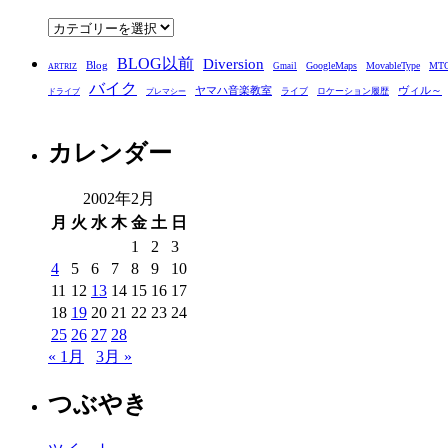
ブ
カ
テ
BLOG以前
Diversion
ゴ
Blog
GoogleMaps
MovableType
MT
Gmail
ARTRIZ
バイク
リ
ヤマハ音楽教室
ヴィル～
ライブ
ロケーション履歴
ドライブ
プレマシー
ー
カレンダー
2002年2月
月
火
水
木
金
土
日
1
2
3
4
5
6
7
8
9
10
11
12
13
14
15
16
17
18
19
20
21
22
23
24
25
26
27
28
« 1月
3月 »
つぶやき