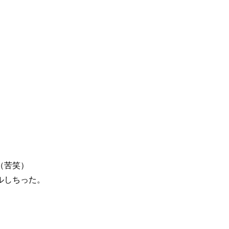
（苦笑）
ルしちった。