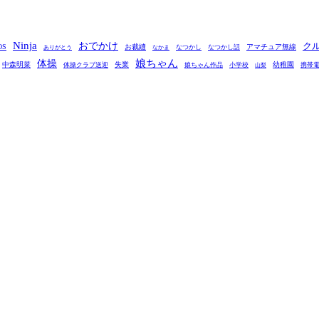
Ninja
おでかけ
ク
OS
お裁縫
アマチュア無線
なつかし
なつかし話
ありがとう
なかま
娘ちゃん
体操
中森明菜
失業
幼稚園
体操クラブ送迎
娘ちゃん作品
小学校
携帯
山梨