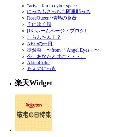
"ariya" fan in cyber space
にっちもさっちも阿里耶っち
RoseQueen~情熱の薔薇
丘に吹く風
[JK]ホームページ・ブログ1
こらむ〜ん！？
AKOの一日
徒然菜 〜from 「Angel Eyes」〜
今、あなたと共に・・・。
AkinaColor
もえのにっき
楽天Widget