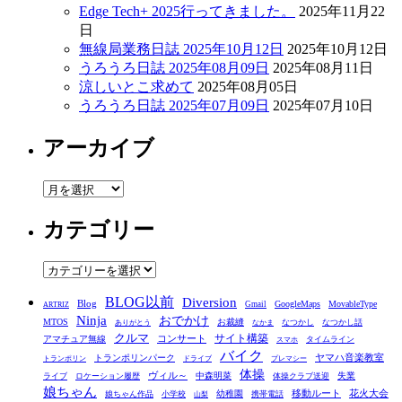
Edge Tech+ 2025行ってきました。
2025年11月22
日
無線局業務日誌 2025年10月12日
2025年10月12日
うろうろ日誌 2025年08月09日
2025年08月11日
涼しいとこ求めて
2025年08月05日
うろうろ日誌 2025年07月09日
2025年07月10日
アーカイブ
ア
ー
カテゴリー
カ
イ
ブ
カ
テ
BLOG以前
Diversion
ゴ
Blog
GoogleMaps
MovableType
Gmail
ARTRIZ
Ninja
おでかけ
MTOS
お裁縫
リ
なつかし
なつかし話
ありがとう
なかま
クルマ
コンサート
サイト構築
アマチュア無線
タイムライン
スマホ
ー
バイク
ヤマハ音楽教室
トランポリンパーク
トランポリン
ドライブ
プレマシー
体操
ヴィル～
中森明菜
失業
ライブ
ロケーション履歴
体操クラブ送迎
娘ちゃん
移動ルート
花火大会
幼稚園
娘ちゃん作品
小学校
携帯電話
山梨